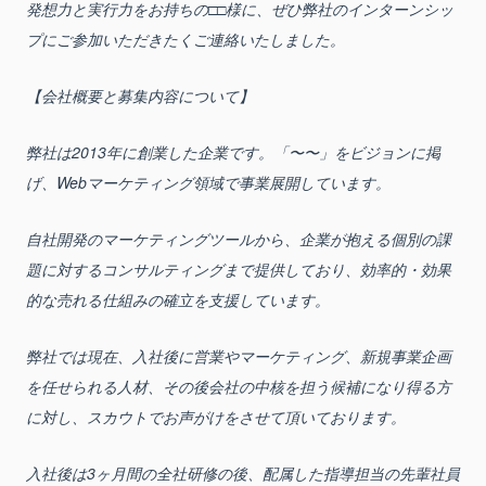
発想力と実行力をお持ちの□□様に、ぜひ弊社のインターンシッ
プにご参加いただきたくご連絡いたしました。
【会社概要と募集内容について】
弊社は2013年に創業した企業です。「〜〜」をビジョンに掲
げ、Webマーケティング領域で事業展開しています。
自社開発のマーケティングツールから、企業が抱える個別の課
題に対するコンサルティングまで提供しており、効率的・効果
的な売れる仕組みの確立を支援しています。
弊社では現在、入社後に営業やマーケティング、新規事業企画
を任せられる人材、その後会社の中核を担う候補になり得る方
に対し、スカウトでお声がけをさせて頂いております。
入社後は3ヶ月間の全社研修の後、配属した指導担当の先輩社員