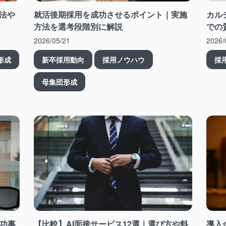
法や
就活後期採用を成功させるポイント｜実施
カル
方法を選考段階別に解説
での
2026/05/21
2026/
形成
新卒採用動向
採用ノウハウ
採
母集団形成
成功事
【比較】AI面接サービス12選｜選び方や料
導入