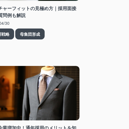
チャーフィットの見極め方｜採用面接
質問例も解説
04/30
用戦略
母集団形成
企業増加中！通年採用のメリットを知