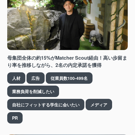
母集団全体の約15%がMatcher Scout経由！高い歩留ま
り率を推移しながら、2名の内定承諾を獲得
人材
広告
従業員数100-499名
業務負荷を削減したい
自社にフィットする学生に会いたい
メディア
PR