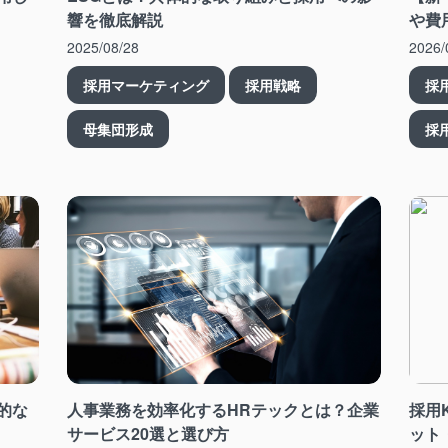
響を徹底解説
や費
2025/08/28
2026/
採用マーケティング
採用戦略
採
母集団形成
採
的な
人事業務を効率化するHRテックとは？企業
採用
サービス20選と選び方
ット