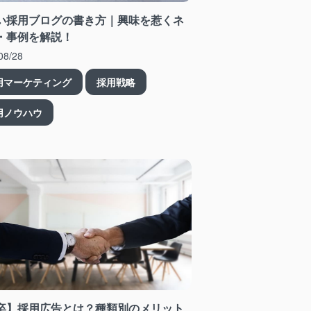
い採用ブログの書き方｜興味を惹くネ
・事例を解説！
08/28
用マーケティング
採用戦略
用ノウハウ
卒】採用広告とは？種類別のメリット