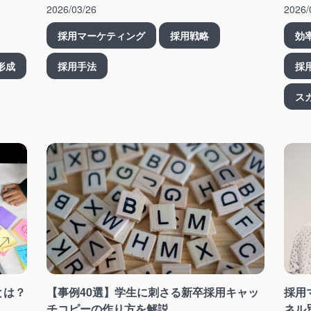
2026/03/26
2026/
採用マーケティング
採用戦略
効
形成
採用手法
採
ス
とは？
【事例40選】学生に刺さる新卒採用キャッ
採用
チコピーの作り方を解説
ネル