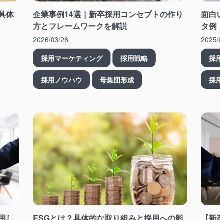
具体
企業事例14選｜新卒採用コンセプトの作り
面白
方とフレームワークを解説
タ例
2026/03/26
2025/
採用マーケティング
採用戦略
採
採用ノウハウ
母集団形成
採
用し
ESGとは？具体的な取り組みと採用への影
【新